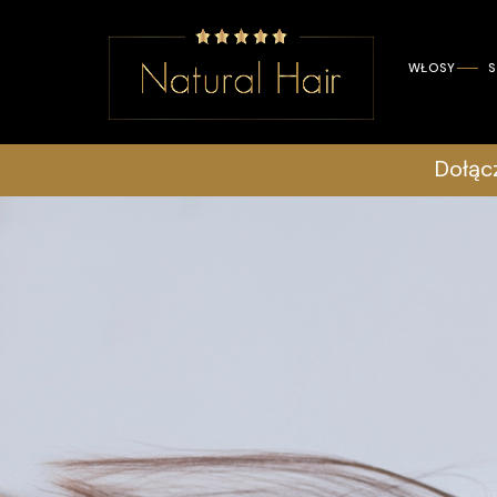
WŁOSY
S
Dołąc