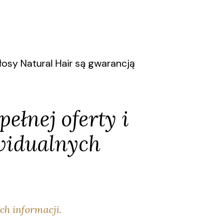
osy Natural Hair są gwarancją
ełnej oferty i
widualnych
ch informacji.