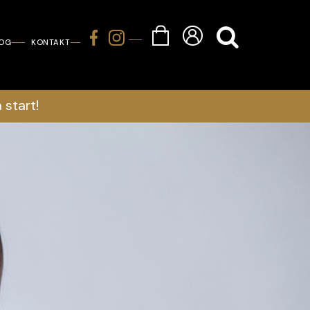
LOG
KONTAKT
 start!