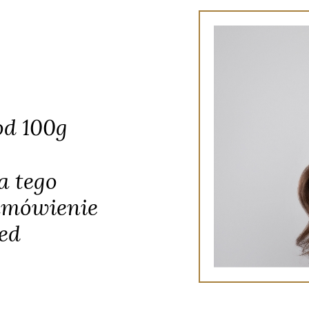
d 100g
a tego
zamówienie
zed