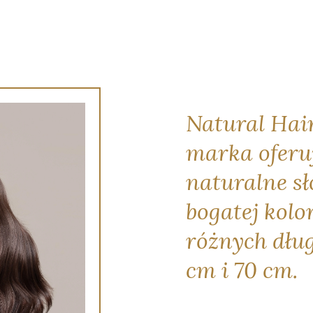
Natural Hai
marka oferu
naturalne sł
bogatej kolor
różnych dług
cm i 70 cm.