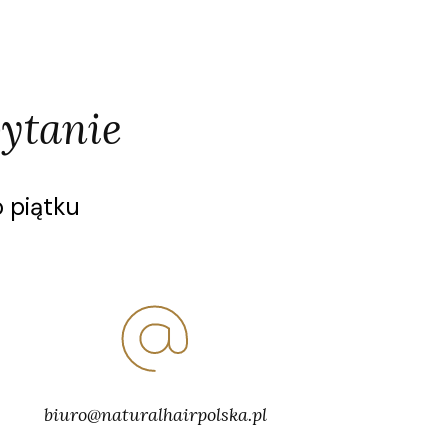
ytanie
 piątku
biuro@naturalhairpolska.pl