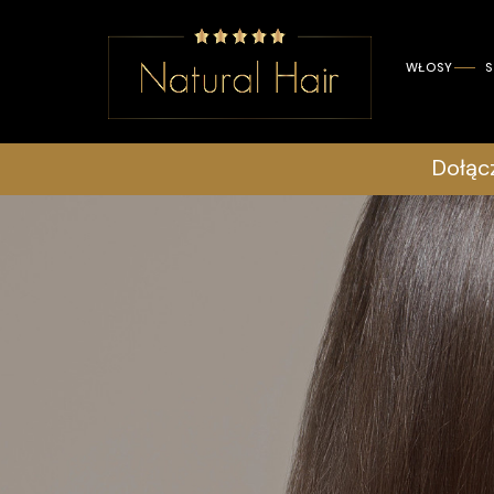
WŁOSY
S
Dołąc