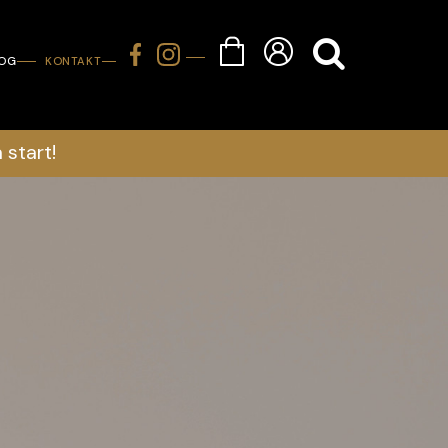
LOG
KONTAKT
 start!