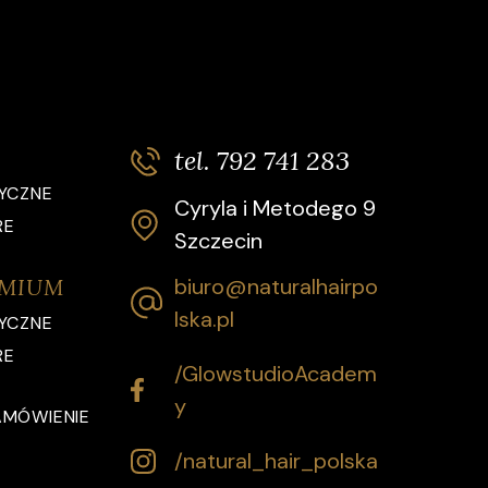
tel. 792 741 283
YCZNE
Cyryla i Metodego 9
RE
Szczecin
biuro@naturalhairpo
EMIUM
lska.pl
YCZNE
RE
/GlowstudioAcadem
y
AMÓWIENIE
/natural_hair_polska